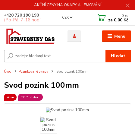
AKČNÍ CENY NA OKAPY A LEMOVÁNÍ
+420 720 190 190
0
ks
CZK
(Po-Pá, 7-16 hod.)
za
0,00 Kč
Menu
Hledat
Úvod
Pozinkované okapy
Svod pozink 100mm
Svod pozink 100mm
Akce
TOP produkt