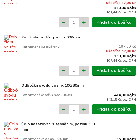
Ušetříte 67,00 Kč
130,00 Kč
/
ks
107,44 Kč
bez DPH
Přidat do košíku
Roh žlabu vnitřní pozink 330mm
197,00 Kč
Pozinkované žlabové rohy
Ušetříte 67,00 Kč
130,00 Kč
/
ks
107,44 Kč
bez DPH
Přidat do košíku
Odbočka svodu pozink 100/80mm
Pozinkovaná odbočka svodu 100/80
414,00 Kč
/
ks
342,15 Kč
bez DPH
Přidat do košíku
Čelo nasazovací s těsněním, pozink 330
mm
Pozinkované čelo žlabu 330 mm
36,00 Kč
/
ks