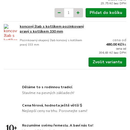
29,75 Kč
bez DPH
Přidat do košíku
koncový žlab s kotlíkem pozinkovaný
pravý s kotlíkem 330 mm
cena od
Pozinkovaný okapový žlab koncový s kotlíkem
480,00 Kč
pravý 333 mm
/
ks
cena od
396,69 Kč
bez DPH
Zvolit variantu
Děláme to s rodinnou tradicí.
Stavíme na pevných základech!
Cena férová, hodnota ještě větší $
Nejlepší ceny na trhu. Porovnejte sami!
Rozumíme svému řemeslu. A baví nás to!