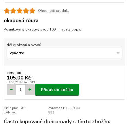
Ohodnotit produkt
okapová roura
Pozinkovaný okapový svod 100 mm
celý popis
délky okapů a svodů
cena od
105,00 Kč
/
m
od
86,78 Kč
bez DPH
Přidat do košíku
Číslo produktu:
evromat PZ 33/100
EAN kód:
553
Často kupované dohromady s tímto zbožím: