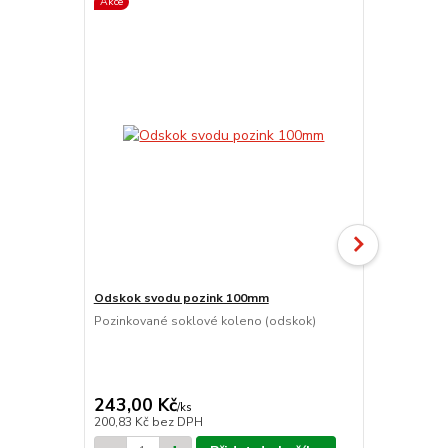
Akce
Novinka
Odskok svodu pozink 100mm
koncový žla
s kotlíkem 
Pozinkované soklové koleno (odskok)
Pozinkovaný
kotlíkem pr
cena od
480,00 K
243,00 Kč
/
ks
cena od
200,83 Kč
bez DPH
396,69 Kč
be