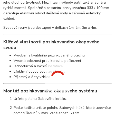
jeho dlouhou životnost. Mezi hlavní výhody patří také snadná a
rychlá montáž. Společně s ostatními prvky systému 333 / 100 mm
garantuje efektivní odvod dešťové vody a zároveň estetický
vzhled.
Svodové roury jsou dostupné v délkách 1m, 2m, 3m a 4m.
Klíčové vlastnosti pozinkovaného okapového
svodu
Vyroben z kvalitního pozinkovaného plechu
Vysoká odolnost proti korozi a poškození
Jednoduchá a rychlá instalace
Efektivní odvod vody ze střechy
Příjemný a čistý vzhled
Montáž pozinkovaného okapového systému
Určete polohu žlabového kotlíku.
Podle kotlíku určete polohu žlabových háků, které upevněte
pomocí šroubů v max. vzdálenosti 60 cm.