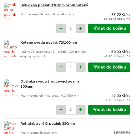
Hák okap pozink 330 mm prodloužený
Pozinkovaný žlabový hák prodloužený
77,00 Kč
/
ks
63,64 Kč
bez DPH
Přidat do košíku
Koleno svodu pozink 72/100mm
Koleno 72° pozinkované – průměr 100 mm pro
50,00 Kč
/
ks
okapový systém 333
41,32 Kč
bez DPH
Přidat do košíku
Objímka svodu šroubovací pozink
100mm
Pozinkovaná objímka svodu M10/100 mm
42,00 Kč
/
ks
34,71 Kč
bez DPH
Přidat do košíku
Roh žlabu vnější pozink 330mm
197,00 Kč
Pozinkované žlabové rohy