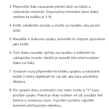
Připevněte žlab nasazením přední části na háček a
následným otočením. Doporučený minimální sklon žlabů
směrem ke kotlíku je 3 %.
Kotlík zahákněte zezadu a otočte za naválku, aby pevně
držel.
Nasadíte-li žlabovou spojku, proveďte to stejným způsobem
jako kotlík.
Čelo žlabu nasaďte vpředu na naválku a otáčením ho
zaklapněte zezadu. Ideální je nasadit čelo před instalací
žlabu na háky.
Svodové roury připevněte ke kotlíku spojkou a následně
každé 2 metry objímkami ke zdi tak, aby byla umožněna
dilatace.
Pro spojení dvou svodových rour nebo svodu a "Y" kusu
použijte spojku. Pokud je okap vzdálen od zdi, použijte dvě
kolena a svodovou rouru. Vyústění systému zajistěte
kolenem přichyceným objímkou.