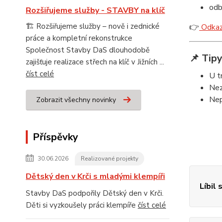
odb
Rozšiřujeme služby - STAVBY na klíč
🏗️ Rozšiřujeme služby – nově i zednické
👉
Odkaz 
práce a kompletní rekonstrukce
Společnost Stavby DaS dlouhodobě
📌 Tipy
zajišťuje realizace střech na klíč v Jižních ...
číst celé
U t
Nez
Nep
Zobrazit všechny novinky
Příspěvky
30.06.2026
Realizované projekty
Dětský den v Krči s mladými klempíři
Líbil 
Stavby DaS podpořily Dětský den v Krči.
Děti si vyzkoušely práci klempíře
číst celé