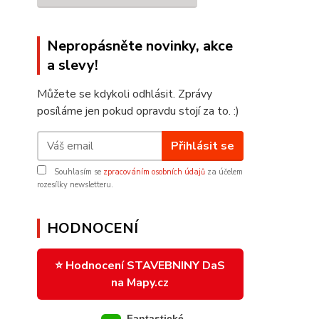
Nepropásněte novinky, akce
a slevy!
Můžete se kdykoli odhlásit. Zprávy
posíláme jen pokud opravdu stojí za to. :)
Přihlásit se
Souhlasím se
zpracováním osobních údajů
za účelem
rozesílky newsletteru.
HODNOCENÍ
⭐ Hodnocení STAVEBNINY DaS
na Mapy.cz