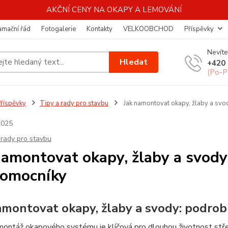
AKČNÍ CENY NA OKAPY A LEMOVÁNÍ
amační řád
Fotogalerie
Kontakty
VELKOOBCHOD
Příspěvky
Nevíte
Hledat
+420 
(Po-P
říspěvky
Tipy a rady pro stavbu
Jak namontovat okapy, žlaby a sv
2025
 rady pro stavbu
namontovat okapy, žlaby a svod
omocníky
amontovat okapy, žlaby a svody: podro
montáž okapového systému je klíčová pro dlouhou životnost stř