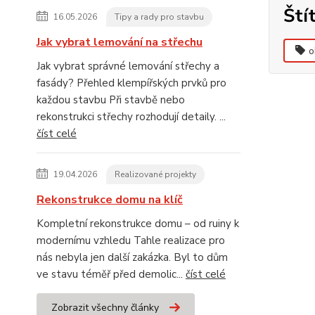
Ští
16.05.2026
Tipy a rady pro stavbu
Jak vybrat lemování na střechu
o
Jak vybrat správné lemování střechy a
fasády? Přehled klempířských prvků pro
každou stavbu Při stavbě nebo
rekonstrukci střechy rozhodují detaily. ...
číst celé
19.04.2026
Realizované projekty
Rekonstrukce domu na klíč
Kompletní rekonstrukce domu – od ruiny k
modernímu vzhledu Tahle realizace pro
nás nebyla jen další zakázka. Byl to dům
ve stavu téměř před demolic...
číst celé
Zobrazit všechny články