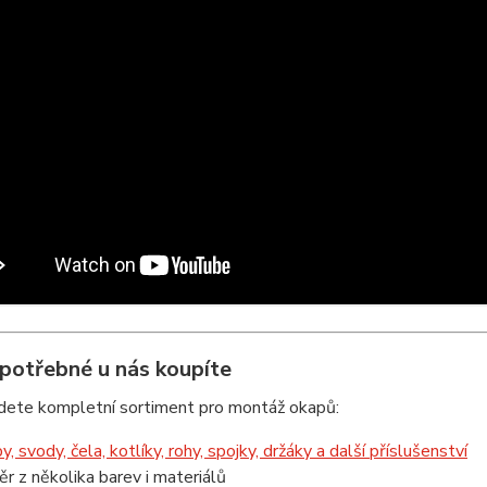
 potřebné u nás koupíte
jdete kompletní sortiment pro montáž okapů:
y, svody, čela, kotlíky, rohy, spojky, držáky a další příslušenství
ěr z několika barev i materiálů