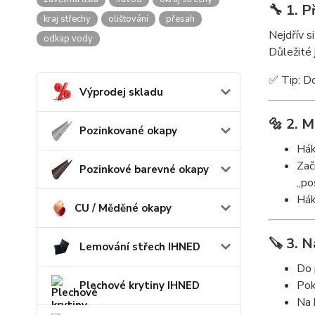
🔧 1. P
kraj střechy
olištování
přesah
Nejdřív s
odkap vody
Důležité
✅ Tip: Do
Výprodej skladu
🔩 2. 
Pozinkované okapy
Hák
Zač
Pozinkové barevné okapy
,,po
Hák
CU / Měděné okapy
🪚 3. N
Lemování střech IHNED
Do 
Pok
Plechové krytiny IHNED
Na 