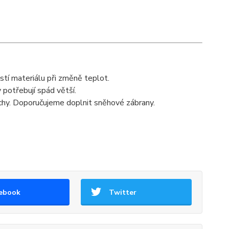
tí materiálu při změně teplot.
potřebují spád větší.
chy. Doporučujeme doplnit sněhové zábrany.
ebook
Twitter