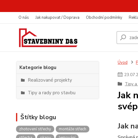
O nás
Jak nakupovat / Doprava
Obchodní podmínky
Rekl
Úvod
P
Kategorie blogu
23
.
07
.
Realizované projekty
Tipy a
Jak 
Tipy a rady pro stavbu
svép
Štítky blogu
Jak n
zhotovení střechy
montáže střech
Správná 
střecha
okapy
lemování