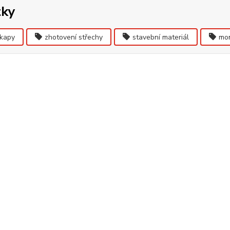
tky
kapy
zhotovení střechy
stavební materiál
mon