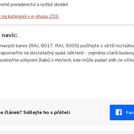
orné poradenství a rychlé dodání
na kategorii v e-shopu ZDE
 navíc:
mavých barev (RAL 8017, RAL 9005) počítejte s větší roztažnos
apomeňte na dostatečný spád, některé - zejména starší budovy 
odceňte uchycení žlabů v místech, kde může padat sníh ze stře
se článek? Sdílejte ho s přáteli
Fac