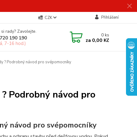
Přihlášení
CZK
 si rady? Zavolejte.
0
ks
720 190 190
za
0,00 Kč
á, 7-16 hod.)
ody ? Podrobný návod pro svépomocníky
y ? Podrobný návod pro
bný návod pro svépomocníky
echy a ochranu stavby před dešťovou vodou. Pokud