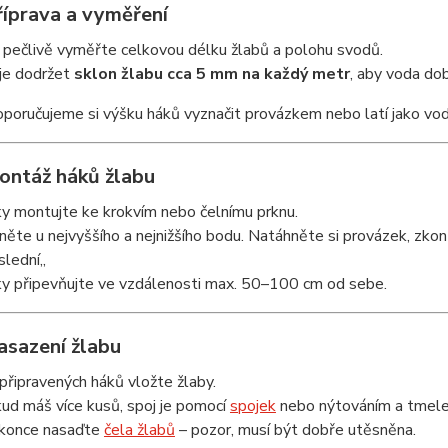
říprava a vyměření
i pečlivě vyměřte celkovou délku žlabů a polohu svodů.
 je dodržet
sklon žlabu cca 5 mm na každý metr
, aby voda dob
poručujeme si výšku háků vyznačit provázkem nebo latí jako vod
Montáž háků žlabu
y montujte ke krokvím nebo čelnímu prknu.
něte u nejvyššího a nejnižšího bodu. Natáhněte si provázek, zkont
slední,,
y připevňujte ve vzdálenosti max. 50–100 cm od sebe.
asazení žlabu
připravených háků vložte žlaby.
ud máš více kusů, spoj je pomocí
spojek
nebo nýtováním a tmele
konce nasaďte
čela žlabů
– pozor, musí být dobře utěsněna.