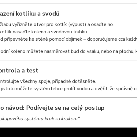
sazení kotlíku a svodů
žlabu vyřízněte otvor pro kotlík (výpust) a osaďte ho.
kotlík nasaďte koleno a svodovou trubku.
d připevněte ke stěně pomocí objímek – doporučujeme cca každ
podní koleno můžete nasměrovat buď do vsaku, nebo na plochu, 
ontrola a test
ntrolujte všechny spoje, případně dotěsněte.
 jistotu můžete systém lehce prolít vodou a ověřit, že správně 
eo návod: Podívejte se na celý postup
okapového systému krok za krokem“