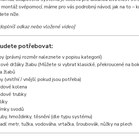
 montáž svépomocí, máme pro vás podrobný návod, jak na to – kro
dete níže.
oplníš odkaz nebo vložené video]
budete potřebovat:
by (právný rozměr naleznete v popisu kategorií)
ové držáky žlabu (Můžete si vybrat klasické, překroucené na bok
a žlabů
y (vnitřní / vnější, pokud jsou potřeba)
dové kolena
dové trubky
líky
ímky svodů
uby, hmoždinky, těsnění (dle typu systému)
adí: metr, tužka, vodováha, vrtačka, šroubovák, nůžky na plech