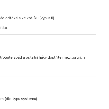
ře odtékala ke kotlíku (výpusti).
ítko.
rolujte spád a ostatní háky doplňte mezi ,,první,, a
m (dle typu systému).