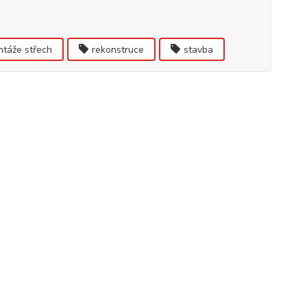
táže střech
rekonstruce
stavba