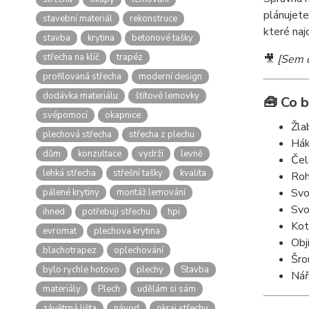
plánujete
stavební materiál
rekonstruce
které naj
stavba
krytina
betonové tašky
střecha na klíč
trapéz
🎥
[Sem d
profilovaná střecha
moderní design
dodávka materiálu
šťítové lemovky
🧰 Co 
svépomocí
okapnice
Žla
plechová střecha
střecha z plechu
Hák
dům
konzultace
vydrží
levně
Čel
lehká střecha
střešní tašky
kvalita
Roh
Svo
pálené krytiny
montáž lemování
Svo
ihned
potřebuji střechu
hpi
Kot
evromat
plechova krytina
Obj
blachotrapez
oplechování
Šro
bylo rychle hotovo
plechy
Stavba
Nář
materiály
Plech
udělám si sám
závětrná lišta
návod
okraj střechy