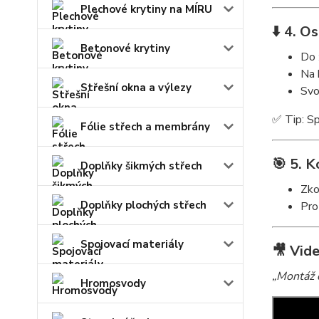
Plechové krytiny na MÍRU
⬇️ 4. O
Betonové krytiny
Do 
Na 
Střešní okna a výlezy
Svo
✅ Tip: S
Fólie střech a membrány
🎯 5. K
Doplňky šikmých střech
Zko
Doplňky plochých střech
Pro
Spojovací materiály
🎥 Vid
„Montáž 
Hromosvody