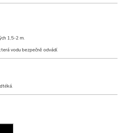
ých 1,5-2 m.
která vodu bezpečně odvádí.
odtéká.