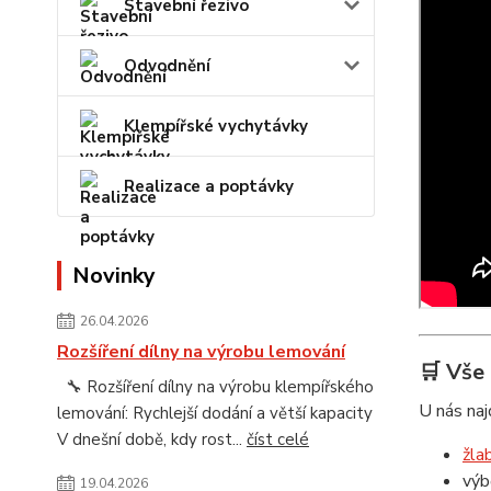
Stavební řezivo
Odvodnění
Klempířské vychytávky
Realizace a poptávky
Novinky
26.04.2026
Rozšíření dílny na výrobu lemování
🛒 Vše
🔧 Rozšíření dílny na výrobu klempířského
U nás na
lemování: Rychlejší dodání a větší kapacity
V dnešní době, kdy rost...
číst celé
žlab
výb
19.04.2026