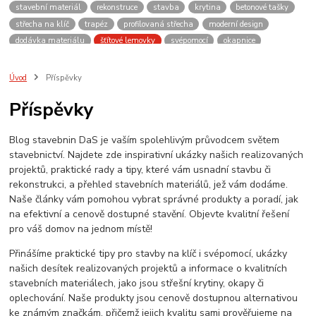
stavební materiál
rekonstruce
stavba
krytina
betonové tašky
střecha na klíč
trapéz
profilovaná střecha
moderní design
dodávka materiálu
šťítové lemovky
svépomocí
okapnice
plechová střecha
střecha z plechu
dům
konzultace
vydrží
levně
lehká střecha
střešní tašky
kvalita
pálené krytiny
Úvod
Příspěvky
montáž lemování
ihned
potřebuji střechu
hpi
evromat
Příspěvky
plechova krytina
blachotrapez
oplechování
bylo rychle hotovo
plechy
Stavba
materiály
Plech
udělám si sám
Blog stavebnin DaS je vaším spolehlivým průvodcem světem
závětrná lišta
návod
okraj střechy
kraj střechy
olištování
stavebnictví. Najdete zde inspirativní ukázky našich realizovaných
přesah
odkap vody
projektů, praktické rady a tipy, které vám usnadní stavbu či
rekonstrukci, a přehled stavebních materiálů, jež vám dodáme.
Naše články vám pomohou vybrat správné produkty a poradí, jak
na efektivní a cenově dostupné stavění. Objevte kvalitní řešení
pro váš domov na jednom místě!
Přinášíme praktické tipy pro stavby na klíč i svépomocí, ukázky
našich desítek realizovaných projektů a informace o kvalitních
stavebních materiálech, jako jsou střešní krytiny, okapy či
oplechování. Naše produkty jsou cenově dostupnou alternativou
ke známým značkám, přičemž jejich kvalitu sami prověřujeme na