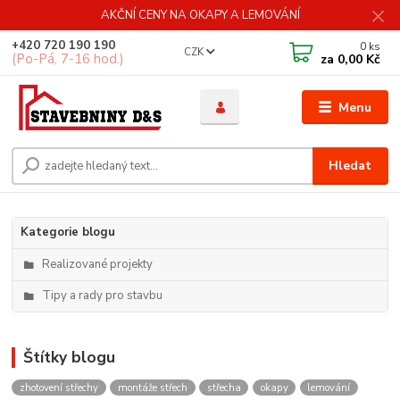
AKČNÍ CENY NA OKAPY A LEMOVÁNÍ
+420 720 190 190
0
ks
CZK
(Po-Pá, 7-16 hod.)
za
0,00 Kč
Menu
Hledat
Kategorie blogu
Realizované projekty
Tipy a rady pro stavbu
Štítky blogu
zhotovení střechy
montáže střech
střecha
okapy
lemování