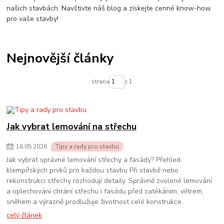
našich stavbách. Navštivte náš blog a získejte cenné know-how
pro vaše stavby!
Nejnovější články
strana
z 1
Jak vybrat lemování na střechu
16
.
05
.
2026
Tipy a rady pro stavbu
Jak vybrat správné lemování střechy a fasády? Přehled
klempířských prvků pro každou stavbu Při stavbě nebo
rekonstrukci střechy rozhodují detaily. Správně zvolené lemování
a oplechování chrání střechu i fasádu před zatékáním, větrem,
sněhem a výrazně prodlužuje životnost celé konstrukce.
celý článek