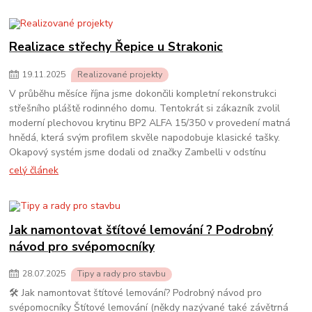
Realizace střechy Řepice u Strakonic
19
.
11
.
2025
Realizované projekty
V průběhu měsíce října jsme dokončili kompletní rekonstrukci
střešního pláště rodinného domu. Tentokrát si zákazník zvolil
moderní plechovou krytinu BP2 ALFA 15/350 v provedení matná
hnědá, která svým profilem skvěle napodobuje klasické tašky.
Okapový systém jsme dodali od značky Zambelli v odstínu
celý článek
Jak namontovat šťítové lemování ? Podrobný
návod pro svépomocníky
28
.
07
.
2025
Tipy a rady pro stavbu
🛠 Jak namontovat štítové lemování? Podrobný návod pro
svépomocníky Štítové lemování (někdy nazývané také závětrná