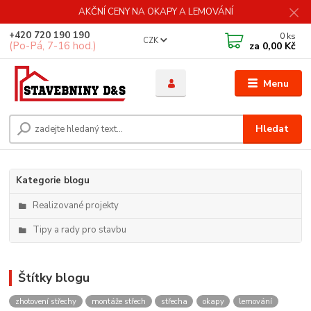
AKČNÍ CENY NA OKAPY A LEMOVÁNÍ
+420 720 190 190
0
ks
CZK
(Po-Pá, 7-16 hod.)
za
0,00 Kč
Menu
Hledat
Kategorie blogu
Realizované projekty
Tipy a rady pro stavbu
Štítky blogu
zhotovení střechy
montáže střech
střecha
okapy
lemování