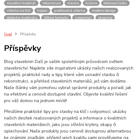
stavební materiál
rekonstruce
stavba
krytina
betonové tašky
střecha na klíč
trapéz
profilovaná střecha
moderní design
dodávka materiálu
šťítové lemovky
svépomocí
okapnice
plechová střecha
střecha z plechu
dům
konzultace
vydrží
levně
lehká střecha
střešní tašky
kvalita
pálené krytiny
Úvod
Příspěvky
montáž lemování
ihned
potřebuji střechu
hpi
evromat
Příspěvky
plechova krytina
blachotrapez
oplechování
bylo rychle hotovo
plechy
Stavba
materiály
Plech
udělám si sám
Blog stavebnin DaS je vaším spolehlivým průvodcem světem
závětrná lišta
návod
okraj střechy
kraj střechy
olištování
stavebnictví. Najdete zde inspirativní ukázky našich realizovaných
přesah
odkap vody
projektů, praktické rady a tipy, které vám usnadní stavbu či
rekonstrukci, a přehled stavebních materiálů, jež vám dodáme.
Naše články vám pomohou vybrat správné produkty a poradí, jak
na efektivní a cenově dostupné stavění. Objevte kvalitní řešení
pro váš domov na jednom místě!
Přinášíme praktické tipy pro stavby na klíč i svépomocí, ukázky
našich desítek realizovaných projektů a informace o kvalitních
stavebních materiálech, jako jsou střešní krytiny, okapy či
oplechování. Naše produkty jsou cenově dostupnou alternativou
ke známým značkám, přičemž jejich kvalitu sami prověřujeme na