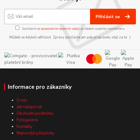
Přihlásit se
Souhlasím se
zpracováním osobních údajů
za účelem rozesílky newsletteru.
Můžete se kdykoli odhlásit. Zprávy posíláme jen pokud opravdu stojí za to. :)
Informace pro zákazníky
O nás
Jak nakupovat
Obchodní podmínky
Fotogalerie
Kontakty
Nejnovější příspěvky