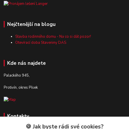
Nejčtenější na blogu
Stavba rodinného domu - Na co si dát pozor!
Otevírací doba Staveniny DAS
Kde nás najdete
Palackého 945,
Protivín, okres Písek
Kontakty
🍪 Jak byste rádi své cookies?
Zákaznická podpora Stavby DaS