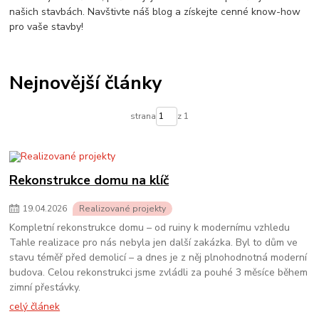
našich stavbách. Navštivte náš blog a získejte cenné know-how
pro vaše stavby!
Nejnovější články
strana
z 1
Rekonstrukce domu na klíč
19
.
04
.
2026
Realizované projekty
Kompletní rekonstrukce domu – od ruiny k modernímu vzhledu
Tahle realizace pro nás nebyla jen další zakázka. Byl to dům ve
stavu téměř před demolicí – a dnes je z něj plnohodnotná moderní
budova. Celou rekonstrukci jsme zvládli za pouhé 3 měsíce během
zimní přestávky.
celý článek