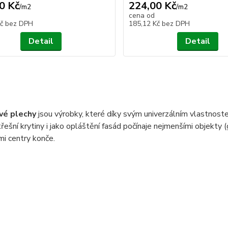
0 Kč
224,00 Kč
/
m2
/
m2
cena od
Kč
bez DPH
185,12 Kč
bez DPH
Detail
Detail
vé plechy
jsou výrobky, které díky svým univerzálním vlastnoste
třešní krytiny i jako opláštění fasád počínaje nejmenšími objekty 
i centry konče.