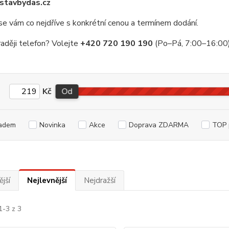
stavbydas.cz
 vám co nejdříve s konkrétní cenou a termínem dodání.
aději telefon? Volejte
+420 720 190 190
(Po–Pá, 7:00–16:00
Kč
Od
adem
Novinka
Akce
Doprava ZDARMA
TOP 
jší
Nejlevnější
Nejdražší
1-3 z 3