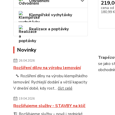
Odvodnění
219,0
cena od
180,99 
Klempířské vychytávky
Realizace a poptávky
Novinky
Trapézo
26.04.2026
se jako s
Rozšíření dílny na výrobu lemování
obchodním
🔧 Rozšíření dílny na výrobu klempířského
lemování: Rychlejší dodání a větší kapacity
V dnešní době, kdy rost...
číst celé
19.04.2026
Rozšiřujeme služby - STAVBY na klíč
🏗️ Rozšiřujeme služby – nově i zednické