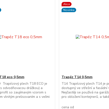
Akce
Novinka
T18 eco 0,5mm
Trapéz T14 0,5mm
 Trapézový plech T18 ECO je
T14 Trapézový plech T14 je pr
(s odvodňovacou drážkou) a
dostupný ve střešní a fasádní v
profil so zaujímavým vzorom s
Nejčastěji se používá na garáž
m vlnitým prelisovaním a s veľmi
pro obložení kontejnerů, a také
cena od