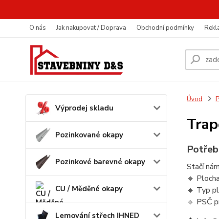
O nás
Jak nakupovat / Doprava
Obchodní podmínky
Rekl
Úvod
P
Výprodej skladu
Trap
Pozinkované okapy
Potřeb
Pozinkové barevné okapy
Stačí nám
🔹 Ploch
CU / Měděné okapy
🔹 Typ pl
🔹 PSČ p
Lemování střech IHNED