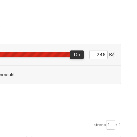
)
Do
Kč
produkt
strana
z 1