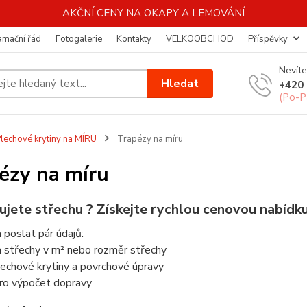
AKČNÍ CENY NA OKAPY A LEMOVÁNÍ
amační řád
Fotogalerie
Kontakty
VELKOOBCHOD
Příspěvky
Nevíte
Hledat
+420 
(Po-P
lechové krytiny na MÍRU
Trapézy na míru
ézy na míru
ujete střechu ? Získejte rychlou cenovou nabídku
 poslat pár údajů:
a střechy v m² nebo rozměr střechy
echové krytiny a povrchové úpravy
ro výpočet dopravy