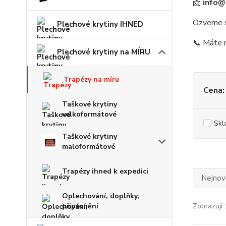
📩
info@
Ozveme se
Plechové krytiny IHNED
📞 Máte r
Plechové krytiny na MÍRU
Trapézy na míru
Cena:
Taškové krytiny
velkoformátové
Skl
Taškové krytiny
maloformátové
Trapézy ihned k expedici
Nejnově
Oplechování, doplňky,
připevnění
Zobrazuji 