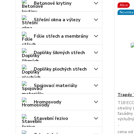
Betonové krytiny
Akce
Novinka
Střešní okna a výlezy
Fólie střech a membrány
Doplňky šikmých střech
Doplňky plochých střech
Spojovací materiály
Trapéz 
Hromosvody
T18 ECO
strešný 
fasádny 
Stavební řezivo
výstužný
...
cena od