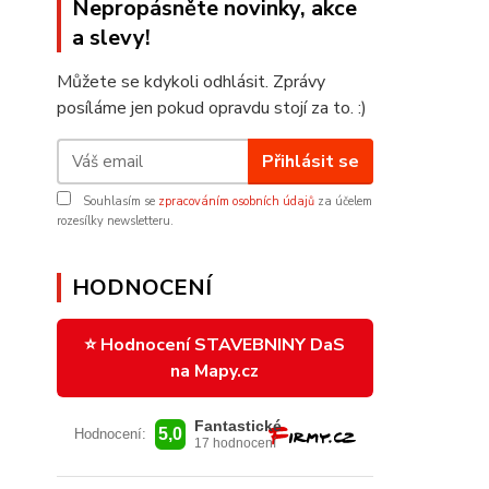
Nepropásněte novinky, akce
a slevy!
Můžete se kdykoli odhlásit. Zprávy
posíláme jen pokud opravdu stojí za to. :)
Přihlásit se
Souhlasím se
zpracováním osobních údajů
za účelem
rozesílky newsletteru.
HODNOCENÍ
⭐ Hodnocení STAVEBNINY DaS
na Mapy.cz