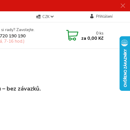
Přihlášení
CZK
 si rady? Zavolejte.
0
ks
720 190 190
za
0,00 Kč
á, 7-16 hod.)
 – bez závazků.