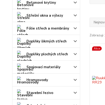
Betonové krytiny
Střešní okna a výlezy
Nejnově
Fólie střech a membrány
Zobrazuji 
Doplňky šikmých střech
Akce
Doplňky plochých střech
Spojovací materiály
Hromosvody
Stavební řezivo