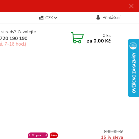
Přihlášení
CZK
 si rady? Zavolejte.
0
ks
720 190 190
za
0,00 Kč
á, 7-16 hod.)
890,00 Kč
TOP produkt
Akce
15 % sleva