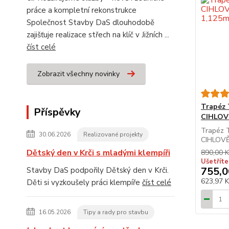
práce a kompletní rekonstrukce
Společnost Stavby DaS dlouhodobě
zajišťuje realizace střech na klíč v Jižních ...
číst celé
Zobrazit všechny novinky
Trapéz 
Příspěvky
CIHLOVĚ
Trapéz 
30.06.2026
Realizované projekty
CIHLOV
Dětský den v Krči s mladými klempíři
890,00 K
Ušetříte
755,0
Stavby DaS podpořily Dětský den v Krči.
623,97 
Děti si vyzkoušely práci klempíře
číst celé
16.05.2026
Tipy a rady pro stavbu