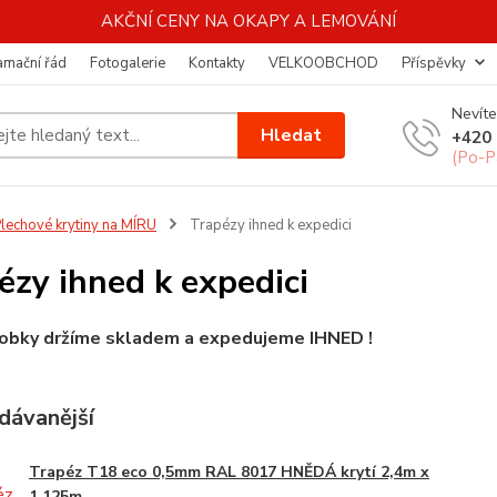
AKČNÍ CENY NA OKAPY A LEMOVÁNÍ
amační řád
Fotogalerie
Kontakty
VELKOOBCHOD
Příspěvky
Nevíte
Hledat
+420 
(Po-P
lechové krytiny na MÍRU
Trapézy ihned k expedici
ézy ihned k expedici
robky držíme skladem a expedujeme IHNED !
dávanější
Trapéz T18 eco 0,5mm RAL 8017 HNĚDÁ krytí 2,4m x
1,125m