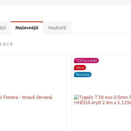
jší
Nejlevnější
Nejdražší
1-6 z 6
TOP produkt
Akce
Novinka