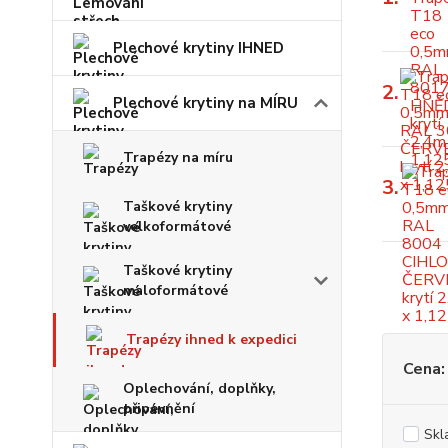
Plechové krytiny IHNED
2.
Plechové krytiny na MÍRU
Trapézy na míru
3.
Taškové krytiny
velkoformátové
Taškové krytiny
maloformátové
Trapézy ihned k expedici
Cena:
Oplechování, doplňky,
připevnění
Skl