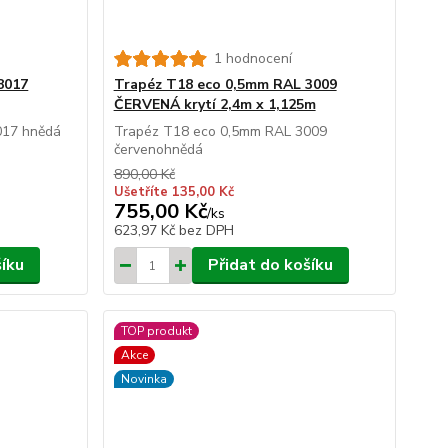
1 hodnocení
8017
Trapéz T18 eco 0,5mm RAL 3009
ČERVENÁ krytí 2,4m x 1,125m
017 hnědá
Trapéz T18 eco 0,5mm RAL 3009
červenohnědá
890,00 Kč
Ušetříte 135,00 Kč
755,00 Kč
/
ks
623,97 Kč
bez DPH
šíku
Přidat do košíku
TOP produkt
Akce
Novinka