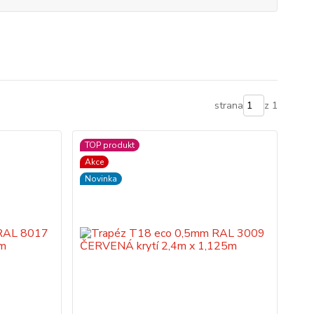
strana
z 1
TOP produkt
Akce
Novinka