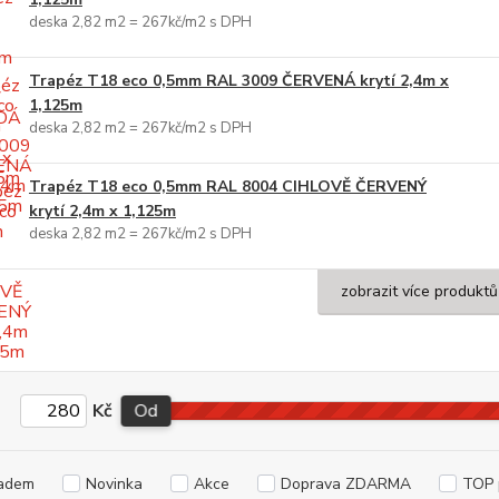
deska 2,82 m2 = 267kč/m2 s DPH
Trapéz T18 eco 0,5mm RAL 3009 ČERVENÁ krytí 2,4m x
1,125m
deska 2,82 m2 = 267kč/m2 s DPH
Trapéz T18 eco 0,5mm RAL 8004 CIHLOVĚ ČERVENÝ
krytí 2,4m x 1,125m
deska 2,82 m2 = 267kč/m2 s DPH
zobrazit více produktů
Kč
Od
adem
Novinka
Akce
Doprava ZDARMA
TOP 