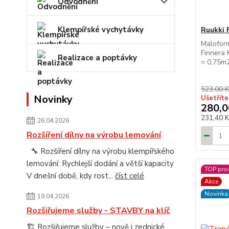
Odvodnění
Klempířské vychytávky
Ruukki 
Maloform
Finnera 
Realizace a poptávky
= 0,75m
523,00 K
Novinky
Ušetříte
280,0
231,40 
26.04.2026
Rozšíření dílny na výrobu lemování
🔧 Rozšíření dílny na výrobu klempířského
lemování: Rychlejší dodání a větší kapacity
TOP pro
V dnešní době, kdy rost...
číst celé
Akce
Novinka
19.04.2026
Rozšiřujeme služby - STAVBY na klíč
🏗️ Rozšiřujeme služby – nově i zednické