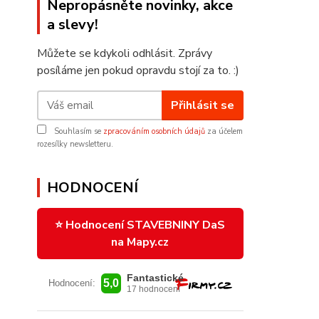
Nepropásněte novinky, akce
a slevy!
Můžete se kdykoli odhlásit. Zprávy
posíláme jen pokud opravdu stojí za to. :)
Přihlásit se
Souhlasím se
zpracováním osobních údajů
za účelem
rozesílky newsletteru.
HODNOCENÍ
⭐ Hodnocení STAVEBNINY DaS
na Mapy.cz