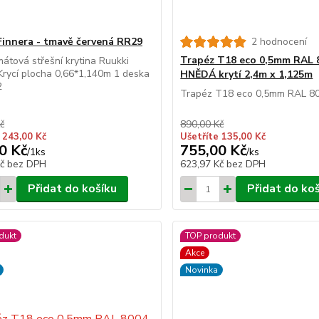
Finnera - tmavě červená RR29
2 hodnocení
Trapéz T18 eco 0,5mm RAL 
átová střešní krytina Ruukki
Krycí plocha 0,66*1,140m 1 deska
HNĚDÁ krytí 2,4m x 1,125m
2
Trapéz T18 eco 0,5mm RAL 8
č
890,00 Kč
 243,00 Kč
Ušetříte 135,00 Kč
0 Kč
755,00 Kč
/
1ks
/
ks
Kč
bez DPH
623,97 Kč
bez DPH
Přidat do košíku
Přidat do ko
dukt
TOP produkt
Akce
Novinka