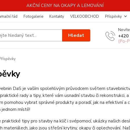
AKČNÍ CENY NA OKAPY A LEMOVÁNÍ
amační řád
Fotogalerie
Kontakty
VELKOOBCHOD
Příspěvky
Nevíte
Hledat
+420 
(Po-P
říspěvky
pěvky
ebnin DaS je vaším spolehlivým průvodcem světem stavebnictví. 
 praktické rady a tipy, které vám usnadní stavbu či rekonstrukci
m pomohou vybrat správné produkty a poradí, jak na efektivní a 
 jednom místě!
 praktické tipy pro stavby na klíč i svépomocí, ukázky našich des
h materiálech, jako jsou střešní krytiny, okapy či oplechování. 