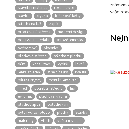
známým zn
stavební materiál
rekonstruce
vaše stav
stavba
krytina
betonové tašky
střecha na klíč
trapéz
profilovaná střecha
moderní design
Nejn
dodávka materiálu
šťítové lemovky
svépomocí
okapnice
plechová střecha
střecha z plechu
dům
konzultace
vydrží
levně
lehká střecha
střešní tašky
kvalita
pálené krytiny
montáž lemování
ihned
potřebuji střechu
hpi
evromat
plechova krytina
blachotrapez
oplechování
bylo rychle hotovo
plechy
Stavba
materiály
Plech
udělám si sám
závětrná lišta
návod
okraj střechy