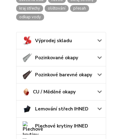
kraj střechy
olištování
přesah
odkap vody
Výprodej skladu
Pozinkované okapy
Pozinkové barevné okapy
CU / Měděné okapy
Lemování střech IHNED
Plechové krytiny IHNED