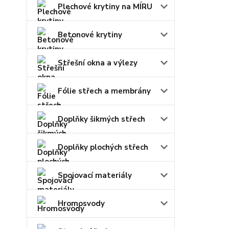
Plechové krytiny na MÍRU
Betonové krytiny
Střešní okna a výlezy
Fólie střech a membrány
Doplňky šikmých střech
Doplňky plochých střech
Spojovací materiály
Hromosvody