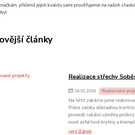
ačkám, přičemž jejich kvalitu sami prověřujeme na našich stavb
by!
ovější články
Realizace střechy Soběs
04
.
01
.
2026
Realizované proj
Na této zakázce jsme realizova
Práce začaly důkladnou kontrol
provedli lokální výměny poško
nové asfaltové krytiny a klempí
celý článek