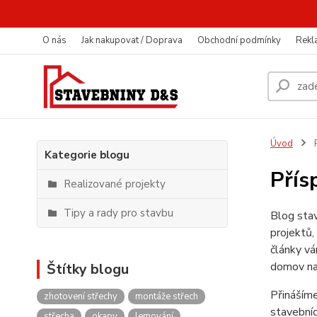
O nás
Jak nakupovat / Doprava
Obchodní podmínky
Rekl
Úvod
P
Kategorie blogu
Přís
Realizované projekty
Tipy a rady pro stavbu
Blog stav
projektů,
články vá
domov na
Štítky blogu
Přinášíme
zhotovení střechy
montáže střech
stavebníc
střecha
okapy
lemování