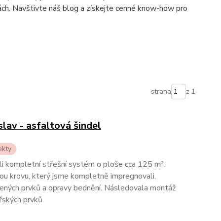
ách. Navštivte náš blog a získejte cenné know-how pro
strana
z 1
lav - asfaltová šindel
ekty
li kompletní střešní systém o ploše cca 125 m².
ou krovu, který jsme kompletně impregnovali,
zených prvků a opravy bednění. Následovala montáž
řských prvků.