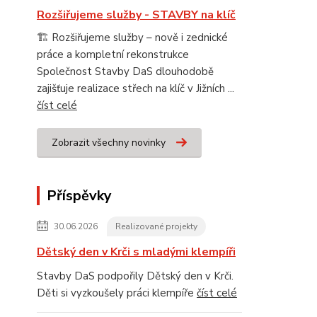
Rozšiřujeme služby - STAVBY na klíč
🏗️ Rozšiřujeme služby – nově i zednické
práce a kompletní rekonstrukce
Společnost Stavby DaS dlouhodobě
zajišťuje realizace střech na klíč v Jižních ...
číst celé
Zobrazit všechny novinky
Příspěvky
30.06.2026
Realizované projekty
Dětský den v Krči s mladými klempíři
Stavby DaS podpořily Dětský den v Krči.
Děti si vyzkoušely práci klempíře
číst celé