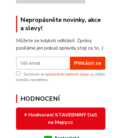
Nepropásněte novinky, akce
a slevy!
Můžete se kdykoli odhlásit. Zprávy
posíláme jen pokud opravdu stojí za to. :)
Přihlásit se
Souhlasím se
zpracováním osobních údajů
za účelem
rozesílky newsletteru.
HODNOCENÍ
⭐ Hodnocení STAVEBNINY DaS
na Mapy.cz