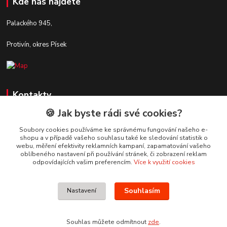
Kde nás najdete
Palackého 945,
Protivín, okres Písek
Kontakty
🍪 Jak byste rádi své cookies?
Zákaznická podpora Stavby DaS
+420 720 190 190
Soubory cookies používáme ke správnému fungování našeho e-
shopu a v případě vašeho souhlasu také ke sledování statistik o
(Po-Pá, 7-16 hod.)
webu, měření efektivity reklamních kampaní, zapamatování vašeho
oblíbeného nastavení při používání stránek, či zobrazení reklam
info@stavbydas.cz
odpovídajících vašim preferencím.
Více k využití cookies
Souhlasím
Nastavení
Souhlas můžete odmítnout
zde
.