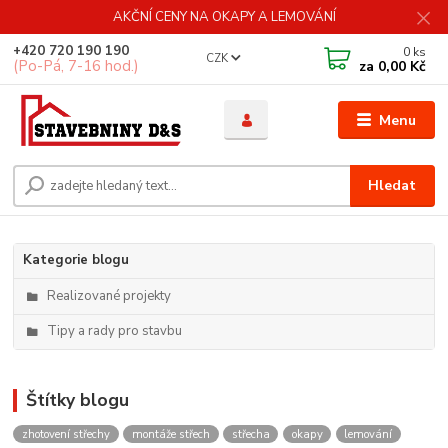
AKČNÍ CENY NA OKAPY A LEMOVÁNÍ
+420 720 190 190
0
ks
CZK
(Po-Pá, 7-16 hod.)
za
0,00 Kč
Menu
Hledat
Kategorie blogu
Realizované projekty
Tipy a rady pro stavbu
Štítky blogu
zhotovení střechy
montáže střech
střecha
okapy
lemování