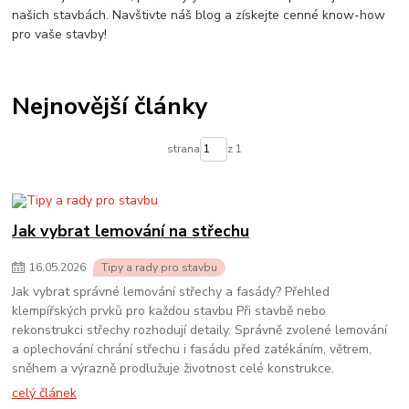
našich stavbách. Navštivte náš blog a získejte cenné know-how
pro vaše stavby!
Nejnovější články
strana
z 1
Jak vybrat lemování na střechu
16
.
05
.
2026
Tipy a rady pro stavbu
Jak vybrat správné lemování střechy a fasády? Přehled
klempířských prvků pro každou stavbu Při stavbě nebo
rekonstrukci střechy rozhodují detaily. Správně zvolené lemování
a oplechování chrání střechu i fasádu před zatékáním, větrem,
sněhem a výrazně prodlužuje životnost celé konstrukce.
celý článek