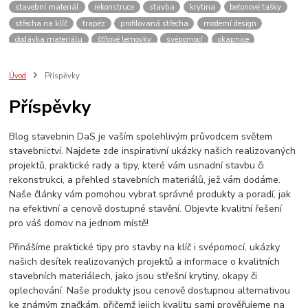
stavební materiál
rekonstruce
stavba
krytina
betonové tašky
střecha na klíč
trapéz
profilovaná střecha
moderní design
dodávka materiálu
šťítové lemovky
svépomocí
okapnice
plechová střecha
střecha z plechu
dům
konzultace
vydrží
levně
lehká střecha
střešní tašky
kvalita
pálené krytiny
Úvod
Příspěvky
montáž lemování
ihned
potřebuji střechu
hpi
evromat
Příspěvky
plechova krytina
blachotrapez
oplechování
bylo rychle hotovo
plechy
Stavba
materiály
Plech
udělám si sám
Blog stavebnin DaS je vaším spolehlivým průvodcem světem
závětrná lišta
návod
okraj střechy
kraj střechy
olištování
stavebnictví. Najdete zde inspirativní ukázky našich realizovaných
přesah
odkap vody
projektů, praktické rady a tipy, které vám usnadní stavbu či
rekonstrukci, a přehled stavebních materiálů, jež vám dodáme.
Naše články vám pomohou vybrat správné produkty a poradí, jak
na efektivní a cenově dostupné stavění. Objevte kvalitní řešení
pro váš domov na jednom místě!
Přinášíme praktické tipy pro stavby na klíč i svépomocí, ukázky
našich desítek realizovaných projektů a informace o kvalitních
stavebních materiálech, jako jsou střešní krytiny, okapy či
oplechování. Naše produkty jsou cenově dostupnou alternativou
ke známým značkám, přičemž jejich kvalitu sami prověřujeme na