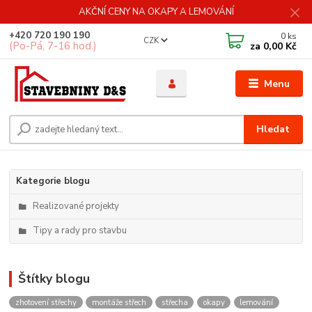
AKČNÍ CENY NA OKAPY A LEMOVÁNÍ
+420 720 190 190
0
ks
CZK
(Po-Pá, 7-16 hod.)
za
0,00 Kč
Menu
Hledat
Kategorie blogu
Realizované projekty
Tipy a rady pro stavbu
Štítky blogu
zhotovení střechy
montáže střech
střecha
okapy
lemování