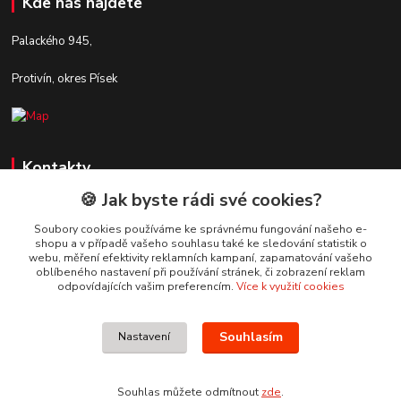
Kde nás najdete
Palackého 945,
Protivín, okres Písek
Kontakty
🍪 Jak byste rádi své cookies?
Zákaznická podpora Stavby DaS
+420 720 190 190
Soubory cookies používáme ke správnému fungování našeho e-
shopu a v případě vašeho souhlasu také ke sledování statistik o
(Po-Pá, 7-16 hod.)
webu, měření efektivity reklamních kampaní, zapamatování vašeho
oblíbeného nastavení při používání stránek, či zobrazení reklam
info@stavbydas.cz
odpovídajících vašim preferencím.
Více k využití cookies
Souhlasím
Nastavení
Souhlas můžete odmítnout
zde
.