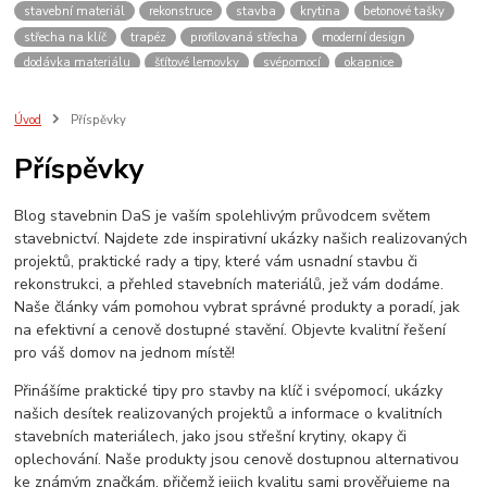
stavební materiál
rekonstruce
stavba
krytina
betonové tašky
střecha na klíč
trapéz
profilovaná střecha
moderní design
dodávka materiálu
šťítové lemovky
svépomocí
okapnice
plechová střecha
střecha z plechu
dům
konzultace
vydrží
levně
lehká střecha
střešní tašky
kvalita
pálené krytiny
Úvod
Příspěvky
montáž lemování
ihned
potřebuji střechu
hpi
evromat
Příspěvky
plechova krytina
blachotrapez
oplechování
bylo rychle hotovo
plechy
Stavba
materiály
Plech
udělám si sám
Blog stavebnin DaS je vaším spolehlivým průvodcem světem
závětrná lišta
návod
okraj střechy
kraj střechy
olištování
stavebnictví. Najdete zde inspirativní ukázky našich realizovaných
přesah
odkap vody
projektů, praktické rady a tipy, které vám usnadní stavbu či
rekonstrukci, a přehled stavebních materiálů, jež vám dodáme.
Naše články vám pomohou vybrat správné produkty a poradí, jak
na efektivní a cenově dostupné stavění. Objevte kvalitní řešení
pro váš domov na jednom místě!
Přinášíme praktické tipy pro stavby na klíč i svépomocí, ukázky
našich desítek realizovaných projektů a informace o kvalitních
stavebních materiálech, jako jsou střešní krytiny, okapy či
oplechování. Naše produkty jsou cenově dostupnou alternativou
ke známým značkám, přičemž jejich kvalitu sami prověřujeme na