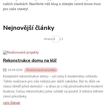
našich stavbách. Navštivte náš blog a získejte cenné know-how
pro vaše stavby!
Nejnovější články
strana
z 1
Rekonstrukce domu na klíč
19
.
04
.
2026
Realizované projekty
Kompletní rekonstrukce domu – od ruiny k modernímu vzhledu
Tahle realizace pro nás nebyla jen další zakázka. Byl to dům ve
stavu téměř před demolicí – a dnes je z něj plnohodnotná moderní
budova. Celou rekonstrukci jsme zvládli za pouhé 3 měsíce během
zimní přestávky.
celý článek