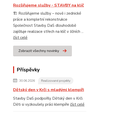
Rozšiřujeme služby - STAVBY na klíč
🏗️ Rozšiřujeme služby – nově i zednické
práce a kompletní rekonstrukce
Společnost Stavby DaS dlouhodobě
zajišťuje realizace střech na klíč v Jižních ...
číst celé
Zobrazit všechny novinky
Příspěvky
30.06.2026
Realizované projekty
Dětský den v Krči s mladými klempíři
Stavby DaS podpořily Dětský den v Krči.
Děti si vyzkoušely práci klempíře
číst celé