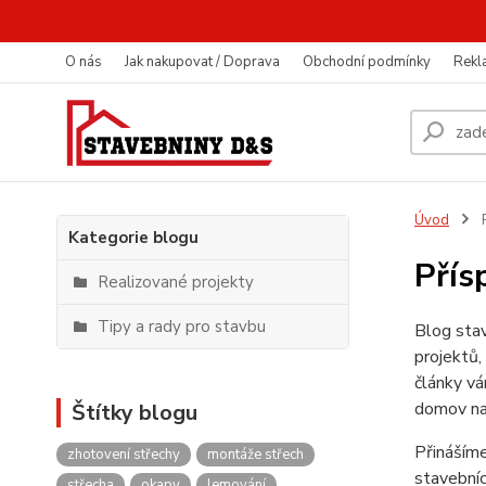
O nás
Jak nakupovat / Doprava
Obchodní podmínky
Rekl
Úvod
P
Kategorie blogu
Přís
Realizované projekty
Tipy a rady pro stavbu
Blog stav
projektů,
články vá
domov na
Štítky blogu
Přinášíme
zhotovení střechy
montáže střech
stavebníc
střecha
okapy
lemování