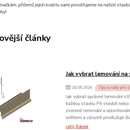
ačkám, přičemž jejich kvalitu sami prověřujeme na našich stavb
by!
ovější články
Jak vybrat lemování na 
16
.
05
.
2026
Tipy a rady pro 
Jak vybrat správné lemování st
každou stavbu Při stavbě nebo r
zvolené lemování a oplechování 
sněhem a výrazně prodlužuje ži
celý článek