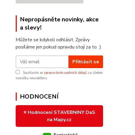
Nepropásněte novinky, akce
a slevy!
Můžete se kdykoli odhlásit. Zprávy
posíláme jen pokud opravdu stojí za to. :)
Přihlásit se
Souhlasím se
zpracováním osobních údajů
za účelem
rozesílky newsletteru.
HODNOCENÍ
⭐ Hodnocení STAVEBNINY DaS
na Mapy.cz