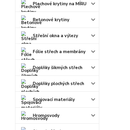
Plechové krytiny na MÍRU
Betonové krytiny
Střešní okna a výlezy
Fólie střech a membrány
Doplňky šikmých střech
Doplňky plochých střech
Spojovací materiály
Hromosvody