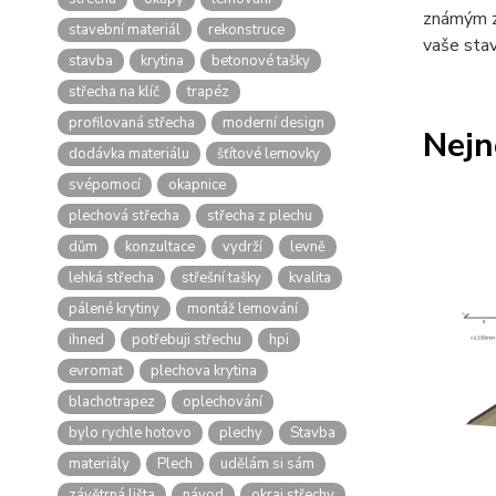
známým zn
stavební materiál
rekonstruce
vaše stav
stavba
krytina
betonové tašky
střecha na klíč
trapéz
profilovaná střecha
moderní design
Nejn
dodávka materiálu
šťítové lemovky
svépomocí
okapnice
plechová střecha
střecha z plechu
dům
konzultace
vydrží
levně
lehká střecha
střešní tašky
kvalita
pálené krytiny
montáž lemování
ihned
potřebuji střechu
hpi
evromat
plechova krytina
blachotrapez
oplechování
bylo rychle hotovo
plechy
Stavba
materiály
Plech
udělám si sám
závětrná lišta
návod
okraj střechy