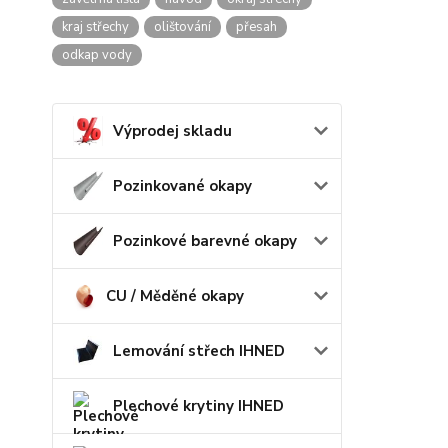
kraj střechy
olištování
přesah
odkap vody
Výprodej skladu
Pozinkované okapy
Pozinkové barevné okapy
CU / Měděné okapy
Lemování střech IHNED
Plechové krytiny IHNED