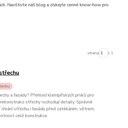
ách. Navštivte náš blog a získejte cenné know-how pro
strana
z 1
střechu
stavbu
řechy a fasády? Přehled klempířských prvků pro
ekonstrukci střechy rozhodují detaily. Správně
chrání střechu i fasádu před zatékáním, větrem,
votnost celé konstrukce.