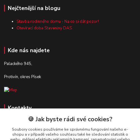
Nejčtenější na blogu
Stavba rodinného domu - Na co si dát pozor!
Otevírací doba Staveniny DAS
Kde nás najdete
Palackého 945,
Protivín, okres Písek
Kontakty
🍪 Jak byste rádi své cookies?
Zákaznická podpora Stavby DaS
+420 720 190 190
Soubory cookies používáme ke správnému fungování našeho e-
shopu a v případě vašeho souhlasu také ke sledování statistik o
(Po-Pá, 7-16 hod.)
webu, měření efektivity reklamních kampaní, zapamatování vašeho