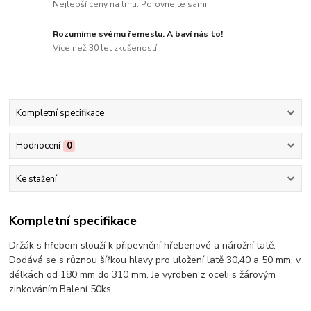
Nejlepší ceny na trhu. Porovnejte sami!
Rozumíme svému řemeslu. A baví nás to!
Více než 30 let zkušeností.
Kompletní specifikace
Hodnocení
0
Ke stažení
Kompletní specifikace
Držák s hřebem slouží k připevnění hřebenové a nárožní latě.
Dodává se s různou šířkou hlavy pro uložení latě 30,40 a 50 mm, v
délkách od 180 mm do 310 mm. Je vyroben z oceli s žárovým
zinkováním.Balení 50ks.