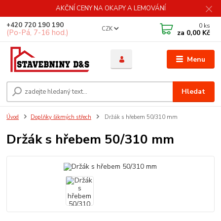
AKČNÍ CENY NA OKAPY A LEMOVÁNÍ
+420 720 190 190
0
ks
CZK
(Po-Pá, 7-16 hod.)
za
0,00 Kč
Menu
Hledat
Úvod
Doplňky šikmých střech
Držák s hřebem 50/310 mm
Držák s hřebem 50/310 mm