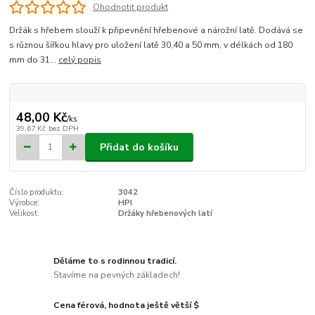
Ohodnotit produkt
Držák s hřebem slouží k připevnění hřebenové a nárožní latě. Dodává se
s různou šířkou hlavy pro uložení latě 30,40 a 50 mm, v délkách od 180
mm do 31...
celý popis
48,00 Kč
/
ks
39,67 Kč
bez DPH
Přidat do košíku
Číslo produktu:
3042
Výrobce:
HPI
Velikost:
Držáky hřebenových latí
Děláme to s rodinnou tradicí.
Stavíme na pevných základech!
Cena férová, hodnota ještě větší $