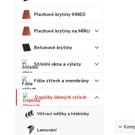
Plechové krytiny IHNED
Plechové krytiny na MÍRU
Betonové krytiny
Střešní okna a výlezy
Fólie střech a membrány
Doplňky šikmých střech
Větrací mřížky a hřebínky
Kompl
Lemování