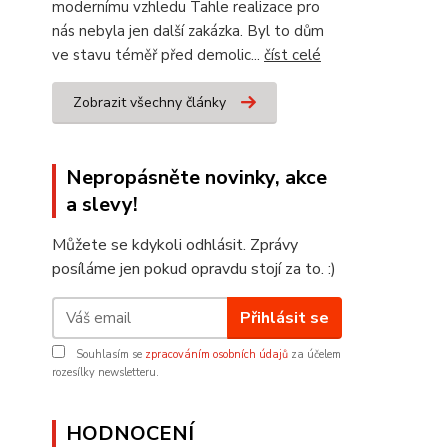
modernímu vzhledu Tahle realizace pro
nás nebyla jen další zakázka. Byl to dům
ve stavu téměř před demolic...
číst celé
Zobrazit všechny články
Nepropásněte novinky, akce
a slevy!
Můžete se kdykoli odhlásit. Zprávy
posíláme jen pokud opravdu stojí za to. :)
Přihlásit se
Souhlasím se
zpracováním osobních údajů
za účelem
rozesílky newsletteru.
HODNOCENÍ