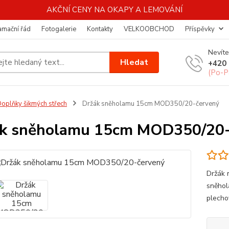
AKČNÍ CENY NA OKAPY A LEMOVÁNÍ
amační řád
Fotogalerie
Kontakty
VELKOOBCHOD
Příspěvky
Nevíte
Hledat
+420 
(Po-P
oplňky šikmých střech
Držák sněholamu 15cm MOD350/20-červený
k sněholamu 15cm MOD350/20-
Držák 
sněhol
plechov