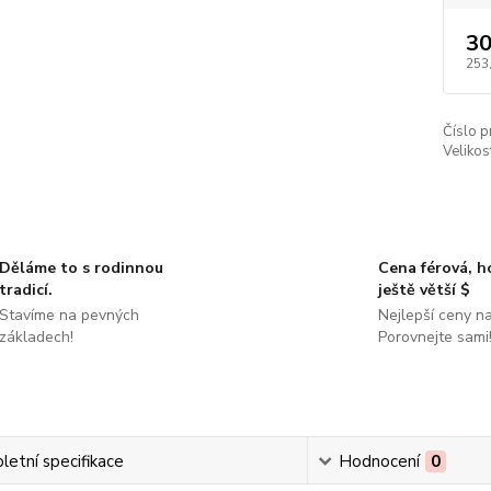
30
253
Číslo p
Velikos
Děláme to s rodinnou
Cena férová, 
tradicí.
ještě větší $
Stavíme na pevných
Nejlepší ceny na
základech!
Porovnejte sami
etní specifikace
Hodnocení
0