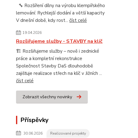
🔧 Rozšíření dílny na výrobu klempířského
lemování: Rychlejší dodání a větší kapacity
V dnešní době, kdy rost...
číst celé
19.04.2026
Rozšiřujeme služby - STAVBY na klíč
🏗️ Rozšiřujeme služby – nově i zednické
práce a kompletní rekonstrukce
Společnost Stavby DaS dlouhodobě
zajišťuje realizace střech na klíč v Jižních ...
číst celé
Zobrazit všechny novinky
Příspěvky
30.06.2026
Realizované projekty