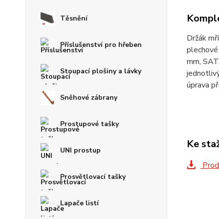
Komple
Těsnění
Držák mř
Příslušenství pro hřeben
plechové 
mm, SATJ
Stoupací plošiny a lávky
jednotliv
úprava př
Sněhové zábrany
Prostupové tašky
Ke sta
UNI prostup
Prod
Prosvětlovací tašky
Lapače listí