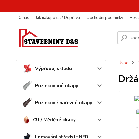
O nás
Jak nakupovat / Doprava
Obchodní podmínky
Rekl
Úvod
D
Výprodej skladu
Držá
Pozinkované okapy
Pozinkové barevné okapy
CU / Měděné okapy
Lemování střech IHNED