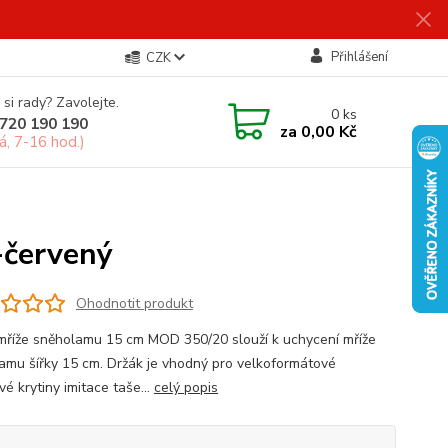
Přihlášení
CZK
 si rady? Zavolejte.
0
ks
720 190 190
za
0,00 Kč
á, 7-16 hod.)
červený
Ohodnotit produkt
mříže sněholamu 15 cm MOD 350/20 slouží k uchycení mříže
amu šířky 15 cm. Držák je vhodný pro velkoformátové
é krytiny imitace taše...
celý popis