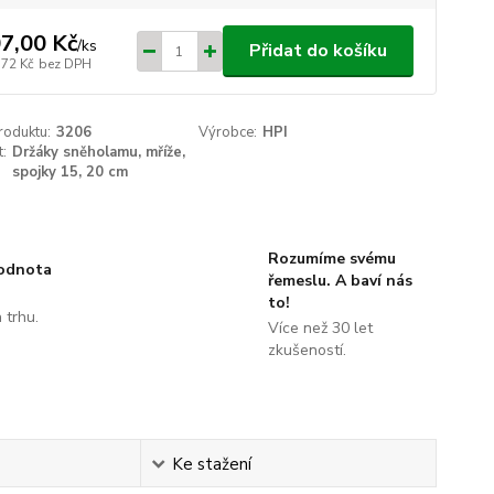
7,00 Kč
/
ks
Přidat do košíku
,72 Kč
bez DPH
roduktu:
3206
Výrobce:
HPI
t:
Držáky sněholamu, mříže,
spojky 15, 20 cm
Rozumíme svému
hodnota
řemeslu. A baví nás
to!
 trhu.
Více než 30 let
!
zkušeností.
Ke stažení