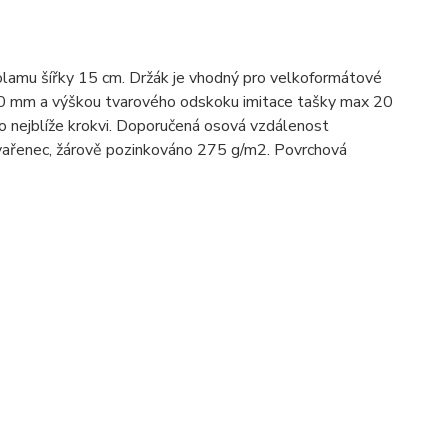
lamu šířky 15 cm. Držák je vhodný pro velkoformátové
350 mm a výškou tvarového odskoku imitace tašky max 20
 nejblíže krokvi. Doporučená osová vzdálenost
 svařenec, žárově pozinkováno 275 g/m2. Povrchová