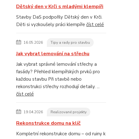
Dětský den v Krči s mladými klempíři
Stavby DaS podpořily Dětský den v Krči.
Děti si vyzkoušely práci klempíře
číst celé
16.05.2026
Tipy a rady pro stavbu
Jak vybrat lemování na střechu
Jak vybrat správné lemování střechy a
fasády? Přehled klempířských prvků pro
každou stavbu Při stavbě nebo
rekonstrukci střechy rozhodují detaily. ...
číst celé
19.04.2026
Realizované projekty
Rekonstrukce domu na klíč
Kompletní rekonstrukce domu – od ruiny k