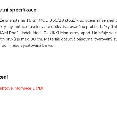
tní specifikace
íže sněholamu 15 cm MOD 350/20 slouží k uchycení mříže sněho
krytiny imitace tašek svislé délky tvarovaného prolisu tašky 
AM Roof, Lindab Ideal, RUUKKI Monterrey. apod. Umisťuje se co
ých prvků je max. 90 cm. Materiál: ocelová pásovina, tvarovaný
írodní nebo vypalovaná barva.
žení
uktove informace 1 PDF