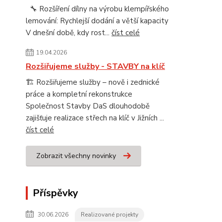
🔧 Rozšíření dílny na výrobu klempířského
lemování: Rychlejší dodání a větší kapacity
V dnešní době, kdy rost...
číst celé
19.04.2026
Rozšiřujeme služby - STAVBY na klíč
🏗️ Rozšiřujeme služby – nově i zednické
práce a kompletní rekonstrukce
Společnost Stavby DaS dlouhodobě
zajišťuje realizace střech na klíč v Jižních ...
číst celé
Zobrazit všechny novinky
Příspěvky
30.06.2026
Realizované projekty