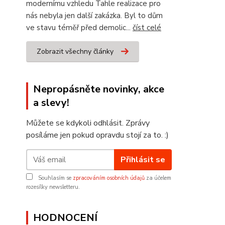
modernímu vzhledu Tahle realizace pro
nás nebyla jen další zakázka. Byl to dům
ve stavu téměř před demolic...
číst celé
Zobrazit všechny články
Nepropásněte novinky, akce
a slevy!
Můžete se kdykoli odhlásit. Zprávy
posíláme jen pokud opravdu stojí za to. :)
Přihlásit se
Souhlasím se
zpracováním osobních údajů
za účelem
rozesílky newsletteru.
HODNOCENÍ