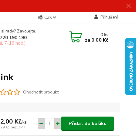
Přihlášení
CZK
 si rady? Zavolejte.
0
ks
720 190 190
za
0,00 Kč
á, 7-16 hod.)
zink
Ohodnotit produkt
2,00 Kč
/
ks
Přidat do košíku
,29 Kč
bez DPH