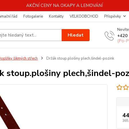
AKČNÍ CENY NA OKAPY A LEMOVÁNÍ
amační řád
Fotogalerie
Kontakty
VELKOOBCHOD
Příspěvky
Nevíte
Hledat
+420 
(Po-P
oplňky šikmých střech
Držák stoup.plošiny plech,šindel-pozink
k stoup.plošiny plech,šindel-po
44
365