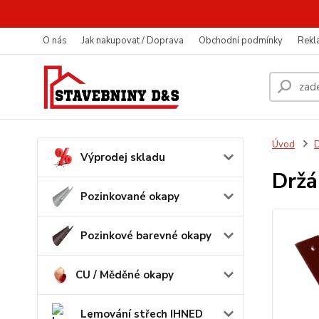
O nás
Jak nakupovat / Doprava
Obchodní podmínky
Rekl
Úvod
D
Výprodej skladu
Držá
Pozinkované okapy
Pozinkové barevné okapy
CU / Měděné okapy
Lemování střech IHNED