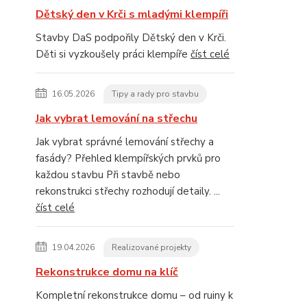
Dětský den v Krči s mladými klempíři
Stavby DaS podpořily Dětský den v Krči.
Děti si vyzkoušely práci klempíře
číst celé
16.05.2026
Tipy a rady pro stavbu
Jak vybrat lemování na střechu
Jak vybrat správné lemování střechy a
fasády? Přehled klempířských prvků pro
každou stavbu Při stavbě nebo
rekonstrukci střechy rozhodují detaily. ...
číst celé
19.04.2026
Realizované projekty
Rekonstrukce domu na klíč
Kompletní rekonstrukce domu – od ruiny k