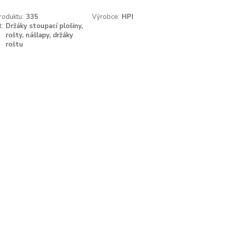
roduktu:
335
Výrobce:
HPI
t:
Držáky stoupací plošiny,
rošty, nášlapy, držáky
roštu