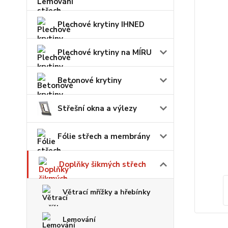
Plechové krytiny IHNED
Plechové krytiny na MÍRU
Betonové krytiny
Střešní okna a výlezy
Fólie střech a membrány
Doplňky šikmých střech
Větrací mřížky a hřebínky
Lemování