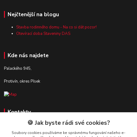
Nejčtenější na blogu
Stavba rodinného domu - Na co si dát pozor!
Otevírací doba Staveniny DAS
Kde nás najdete
Palackého 945,
Protivín, okres Písek
Kontakty
🍪 Jak byste rádi své cookies?
Zákaznická podpora Stavby DaS
+420 720 190 190
Soubory cookies používáme ke správnému fungování našeho e-