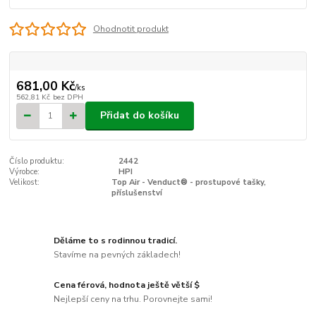
Ohodnotit produkt
681,00 Kč
/
ks
562,81 Kč
bez DPH
Přidat do košíku
Číslo produktu:
2442
Výrobce:
HPI
Velikost:
Top Air - Venduct® - prostupové tašky,
příslušenství
Děláme to s rodinnou tradicí.
Stavíme na pevných základech!
Cena férová, hodnota ještě větší $
Nejlepší ceny na trhu. Porovnejte sami!