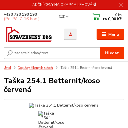
AKČNÍ CENY NA OKAPY A LEMOVÁNÍ
+420 720 190 190
0
ks
CZK
(Po-Pá, 7-16 hod.)
za
0,00 Kč
Menu
Hledat
Úvod
Doplňky šikmých střech
Taška 254.1 Betternit/koso červená
Taška 254.1 Betternit/koso
červená