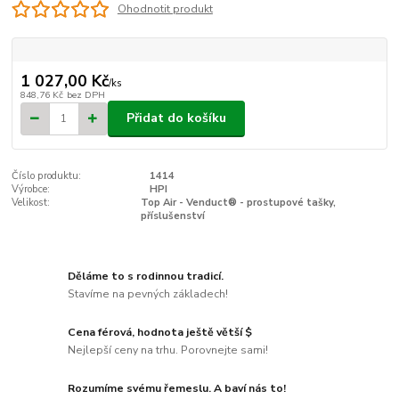
Ohodnotit produkt
1 027,00 Kč
/
ks
848,76 Kč
bez DPH
Přidat do košíku
Číslo produktu:
1414
Výrobce:
HPI
Velikost:
Top Air - Venduct® - prostupové tašky,
příslušenství
Děláme to s rodinnou tradicí.
Stavíme na pevných základech!
Cena férová, hodnota ještě větší $
Nejlepší ceny na trhu. Porovnejte sami!
Rozumíme svému řemeslu. A baví nás to!