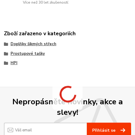
Více než 30 let zkušeností.
Zboží zařazeno v kategoriích
Doplňky šikmých střech
Prostupové tašky
HPI
Nepropásněte novinky, akce a
slevy!
Přihlásit se