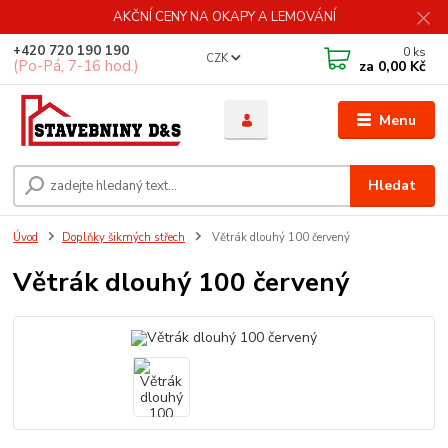
AKČNÍ CENY NA OKAPY A LEMOVÁNÍ
+420 720 190 190
0
ks
CZK
(Po-Pá, 7-16 hod.)
za
0,00 Kč
Menu
Hledat
Úvod
Doplňky šikmých střech
Větrák dlouhý 100 červený
Větrák dlouhý 100 červený