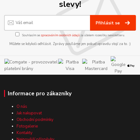
slevy!
Přihlásit se
Souhlasím se
zpracováním osobních údajů
za účelem rozesílky newsletteru.
Můžete se kdykoli odhlásit. Zprávy posíláme jen pokud opravdu stojí za to. :)
Informace pro zákazníky
O nás
Jak nakupovat
Obchodní podmínky
Fotogalerie
Kontakty
Nejnovější příspěvky