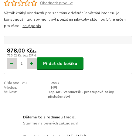
Ohodnotit produkt
Větrák krátký Venduct® pro sanitární odvětrání a větrání interieru je
konstruován tak, aby mohl být použit na jakýkoliv sklon od 5°, je určen
pro všec...
celý popis
878,00 Kč
/
ks
725,62 Kč
bez DPH
Přidat do košíku
Číslo produktu:
2557
Výrobce:
HPI
Velikost:
Top Air - Venduct® - prostupové tašky,
příslušenství
Děláme to s rodinnou tradicí.
Stavíme na pevných základech!