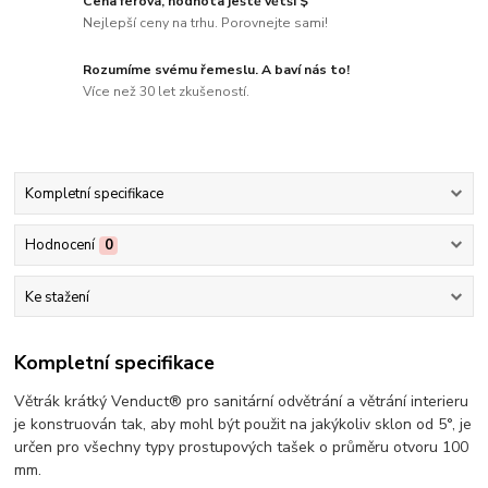
Cena férová, hodnota ještě větší $
Nejlepší ceny na trhu. Porovnejte sami!
Rozumíme svému řemeslu. A baví nás to!
Více než 30 let zkušeností.
Kompletní specifikace
Hodnocení
0
Ke stažení
Kompletní specifikace
Větrák krátký Venduct® pro sanitární odvětrání a větrání interieru
je konstruován tak, aby mohl být použit na jakýkoliv sklon od 5°, je
určen pro všechny typy prostupových tašek o průměru otvoru 100
mm.