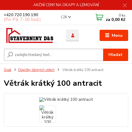
AKČNÍ CENY NA OKAPY A LEMOVÁNÍ
+420 720 190 190
0
ks
CZK
(Po-Pá, 7-16 hod.)
za
0,00 Kč
Menu
Hledat
Úvod
Doplňky šikmých střech
Větrák krátký 100 antracit
Větrák krátký 100 antracit