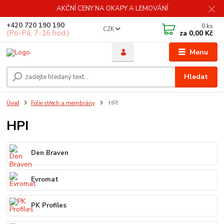
AKČNÍ CENY NA OKAPY A LEMOVÁNÍ
+420 720 190 190
0
ks
CZK
(Po-Pá, 7-16 hod.)
za
0,00 Kč
Menu
Hledat
Úvod
Fólie střech a membrány
HPI
HPI
Den Braven
Evromat
PK Profiles