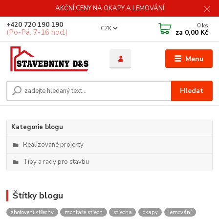
AKČNÍ CENY NA OKAPY A LEMOVÁNÍ
+420 720 190 190
0
ks
CZK
(Po-Pá, 7-16 hod.)
za
0,00 Kč
Menu
Hledat
Kategorie blogu
Realizované projekty
Tipy a rady pro stavbu
Štítky blogu
zhotovení střechy
montáže střech
střecha
okapy
lemování