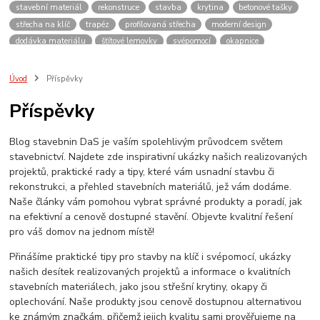
stavební materiál
rekonstruce
stavba
krytina
betonové tašky
střecha na klíč
trapéz
profilovaná střecha
moderní design
dodávka materiálu
šťítové lemovky
svépomocí
okapnice
plechová střecha
střecha z plechu
dům
konzultace
vydrží
levně
lehká střecha
střešní tašky
kvalita
pálené krytiny
Úvod
Příspěvky
montáž lemování
ihned
potřebuji střechu
hpi
evromat
Příspěvky
plechova krytina
blachotrapez
oplechování
bylo rychle hotovo
plechy
Stavba
materiály
Plech
udělám si sám
Blog stavebnin DaS je vaším spolehlivým průvodcem světem
závětrná lišta
návod
okraj střechy
kraj střechy
olištování
stavebnictví. Najdete zde inspirativní ukázky našich realizovaných
přesah
odkap vody
projektů, praktické rady a tipy, které vám usnadní stavbu či
rekonstrukci, a přehled stavebních materiálů, jež vám dodáme.
Naše články vám pomohou vybrat správné produkty a poradí, jak
na efektivní a cenově dostupné stavění. Objevte kvalitní řešení
pro váš domov na jednom místě!
Přinášíme praktické tipy pro stavby na klíč i svépomocí, ukázky
našich desítek realizovaných projektů a informace o kvalitních
stavebních materiálech, jako jsou střešní krytiny, okapy či
oplechování. Naše produkty jsou cenově dostupnou alternativou
ke známým značkám, přičemž jejich kvalitu sami prověřujeme na